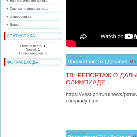
Биографические данные
Ссылки на видеозапис...
о минусовках
Видео
СТАТИСТИКА
Онлайн всего:
1
Гостей:
1
Пользователей:
0
Просмотров:
52
|
Добавил:
Ма
ФОРМА ВХОДА
ТВ--РЕПОРТАЖ О ДАЛ
ОЛИМПИАДЕ.
https://vestiprim.ru/news/ptrn
olimpiady.html