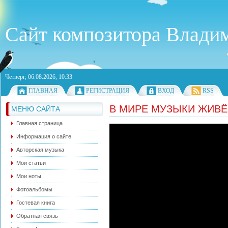
Сайт композитора Влад
Четверг, 06.08.2026, 10:33
ГЛАВНАЯ
РЕГИСТРАЦИЯ
ВХОД
RSS
В МИРЕ МУЗЫКИ ЖИВЁ
МЕНЮ САЙТА
Главная страница
Информация о сайте
Авторская музыка
Мои статьи
Мои ноты
Фотоальбомы
Гостевая книга
Обратная связь